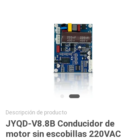
SOLICITAR
UNA
COTIZACIÓN
MAPA
DEL
SITIO
POLÍTICA
DE
Descripción de producto
PRIVACIDAD
JYQD-V8.8B Conducidor de
motor sin escobillas 220VAC