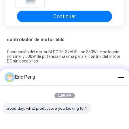
100W para motor de
electrodoméstico
Continuar
controlador de motor bldc
Conducción del motor BLDC 18-32VDC con 350W de potencia
nominal y 500W de potencia máxima para el control del motor
DC sin escobillas
Controlador de motor BLDC de 36-70V con control de
Eric Peng
velocidad de 0-5V y onda cuadrada para aplicaciones
industriales
24V 350W 15A controlador de motor BLDC para uso industrial
1:56 AM
con control de ondas cuadradas y protección contra
sobrecorriente
Good day, what product are you looking for?
Categorías Populares
Todos