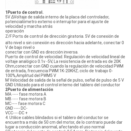
1Puerto de control.
5V ∆Voltaje de salida interno de la placa del controlador,
potencialómetro externo o interruptor para el ajuste de
velocidad y marcha atrás
operación
Z/F Ports de control de dirección giratoria. 5V de conexión de
alto nivel o sin conexión es dirección hacia adelante, conectar 0
V de bajo nivel o
conectar con GND es dirección inversa.
Puerto de control de velocidad. Regulación de velocidad lineal de
voltaje analógico 0.1v -5V, La resistencia de entrada es de 20K
Ohm,conectar con GND cuando la regulación de velocidad PWM
de entrada, frecuencia PWM:1K-20KHZ; ciclo de trabajo 0-
100%,Amplitud del PWM5 V
M Velocidad de salida de la señal de pulso, señal de pulso de 5 V
GND Utilizado para el control interno del tablero del conductor
2Puerto de alimentación
MA ---- fase motora A
MB ---- fase motora B
MC---- fase motora C
GND ---- DC-
VCC----DC +
4. Utilice cables blindados si el tablero del conductor se
encuentra a más de 50 cm del motor, de lo contrario puede dar
lugar a conducción anormal, afectando el uso normal