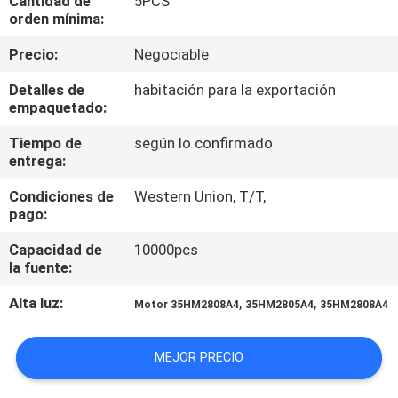
Cantidad de
5PCS
LA
orden mínima:
FÁBRICA
Precio:
Negociable
Detalles de
habitación para la exportación
CONTROL
empaquetado:
DE
Tiempo de
según lo confirmado
CALIDAD
entrega:
Condiciones de
Western Union, T/T,
CONTACTO
pago:
Capacidad de
10000pcs
la fuente:
NOTICIAS
Alta luz:
,
,
Motor 35HM2808A4
35HM2805A4
35HM2808A4
TODOS
LOS
MEJOR PRECIO
CASOS