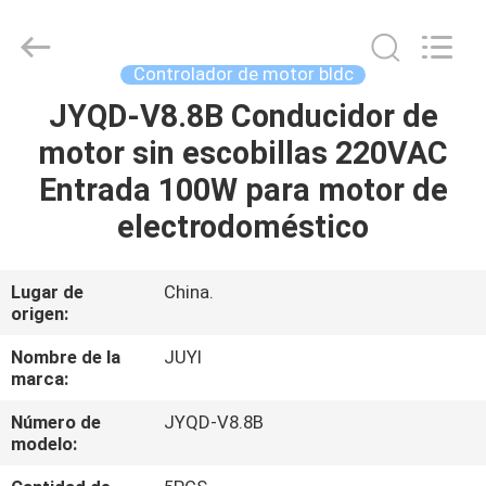
Changzhou
Bextreme
Shell
Motor
Technology
Controlador de motor bldc
Co.,Ltd.
All
JYQD-V8.8B Conducidor de
INICIO
Rights
Reserved.
motor sin escobillas 220VAC
PRODUCTOS
Entrada 100W para motor de
electrodoméstico
VIDEOS
Lugar de
China.
origen:
SOBRE
NOSOTROS
Nombre de la
JUYI
marca:
VISITA
Número de
JYQD-V8.8B
modelo:
A