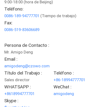
9:00-18:00 (hora de Beijing)
LA
Teléfono:
FÁBRICA
0086-189-94777701
(Tiempo de trabajo)
Fax:
CONTROL
0086-519-83606689
DE
CALIDAD
Persona de Contacto :
Mr. Amigo Deng
CONTACTO
Email :
amigodeng@czowo.com
NOTICIAS
Título del Trabajo :
Teléfono :
Sales director
+86-18994777701
WHATSAPP :
WeChat :
TODOS
+8618994777701
amigodeng
LOS
Skype :
CASOS