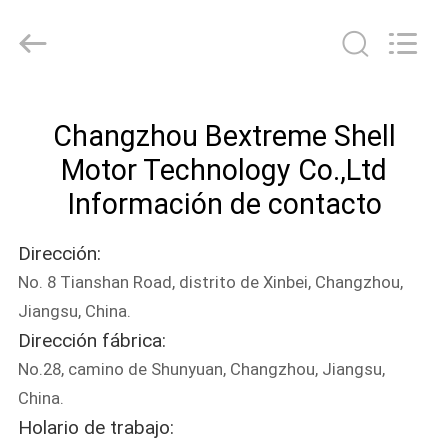
Changzhou
Bextreme
Shell
Motor
Technology
Co.,Ltd.
All
INICIO
Rights
Reserved.
Changzhou Bextreme Shell
PRODUCTOS
Motor Technology Co.,Ltd
Información de contacto
VIDEOS
Dirección:
No. 8 Tianshan Road, distrito de Xinbei, Changzhou,
SOBRE
Jiangsu, China.
NOSOTROS
Dirección fábrica:
No.28, camino de Shunyuan, Changzhou, Jiangsu,
VISITA
China.
A
Holario de trabajo: