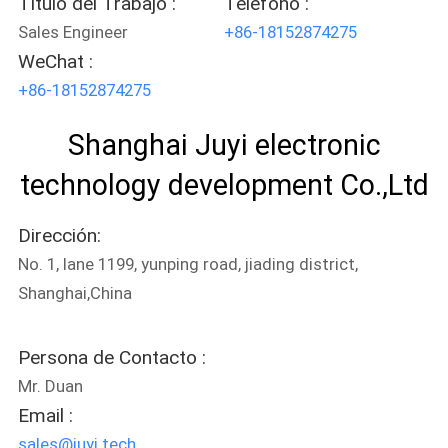
Título del Trabajo :
Teléfono :
Sales Engineer
+86-18152874275
WeChat :
+86-18152874275
Shanghai Juyi electronic
technology development Co.,Ltd
Dirección:
No. 1, lane 1199, yunping road, jiading district,
Shanghai,China
Persona de Contacto :
Mr. Duan
Email :
sales@juyi.tech