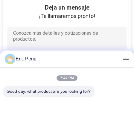
Deja un mensaje
¡Te llamaremos pronto!
Eric Peng
7:47 PM
Good day, what product are you looking for?
Categorías Populares
Todos
Conductor Board De 
Conductor IC Del 
BLDC
Motor De BLDC
Conductor Del 
Bomba De Agua 