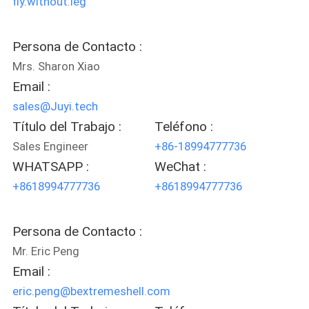
fly.without.leg
SOLICITAR
Persona de Contacto :
UNA
Mrs. Sharon Xiao
COTIZACIÓN
Email :
sales@Juyi.tech
Título del Trabajo :
Teléfono :
MAPA
Sales Engineer
+86-18994777736
DEL
WHATSAPP :
WeChat :
SITIO
+8618994777736
+8618994777736
POLÍTICA
Persona de Contacto :
DE
Mr. Eric Peng
PRIVACIDAD
Email :
eric.peng@bextremeshell.com