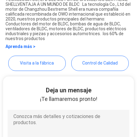
SHELLVENTAJA A UN MUNDO DE BLDC La tecnología Co., Ltd del
Changzhou Bextreme Shell
motor de Changzhou Bextreme Shell era nueva compañía
calificada recombinada de OWO internacional que estableció en
SOLICITAR
Motor Technology Co.,Ltd
2020, nuestros productos principales del hermano:
Conductores del motor de BLDC, bombas de agua de BLDC,
UNA
ventiladores de BLDC, motores de BLDC, productos eléctricos
industriales y piezas y accesorios automotrices. los 60% de
COTIZACIÓN
nuestros productos
Aprenda más >
MAPA
Visita a la fábrica
Control de Calidad
DEL
SITIO
Deja un mensaje
POLÍTICA
¡Te llamaremos pronto!
DE
PRIVACIDAD