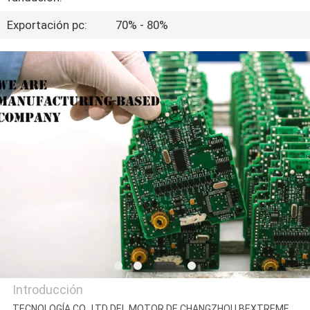
LA
Exportación pc:
70% - 80%
FÁBRICA
CONTROL
DE
CALIDAD
CONTACTO
NOTICIAS
TODOS
LOS
Introducción
CASOS
TECNOLOGÍA CO., LTD DEL MOTOR DE CHANGZHOU BEXTREME