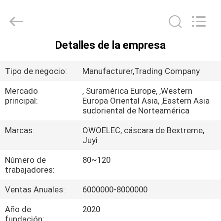
Changzhou
Bextreme
Shell
Motor
Technology
Co.,Ltd.
Detalles de la empresa
All
INICIO
Rights
Reserved.
Tipo de negocio:
Manufacturer,Trading Company
PRODUCTOS
Mercado
, Suramérica Europe, ,Western
principal:
Europa Oriental Asia, ,Eastern Asia
sudoriental de Norteamérica
VIDEOS
Marcas:
OWOELEC, cáscara de Bextreme,
Juyi
SOBRE
Número de
80~120
NOSOTROS
trabajadores:
Ventas Anuales:
6000000-8000000
VISITA
A
Año de
2020
fundación: