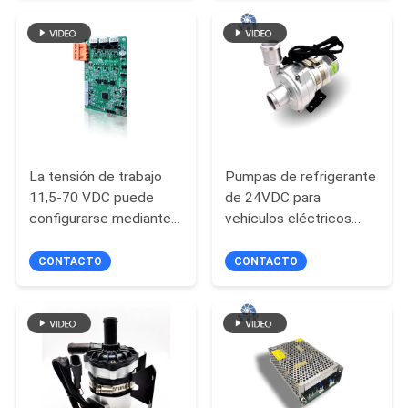
precisión
SOLICITAR
UNA
COTIZACIÓN
MAPA
La tensión de trabajo
Pumpas de refrigerante
DEL
11,5-70 VDC puede
de 24VDC para
configurarse mediante
vehículos eléctricos
SITIO
puerto de serie.
con sistema de
refrigeración de
CONTACTO
CONTACTO
autobuses híbridos.
POLÍTICA
DE
PRIVACIDAD