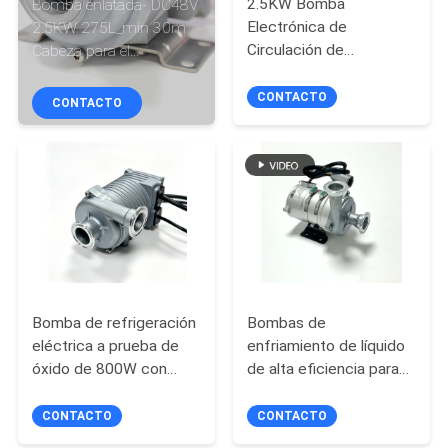
2.5KW Bomba
Bomba enlatada- DC48V
LA
Electrónica de
2.5KW 275L_min 30m
FÁBRICA
Circulación de
Cabeza para el
Refrigerante - Entrada
almacenamiento de
DC48V para Gestión
energía y gestión térmica
CONTACTO
CONTACTO
CONTROL
Térmica de
DE
Almacenamiento de
Energía
CALIDAD
CONTACTO
NOTICIAS
Bomba de refrigeración
Bombas de
eléctrica a prueba de
enfriamiento de líquido
TODOS
óxido de 800W con
de alta eficiencia para
diseño de flujo para
servidores de centros
LOS
máquinas de moldeo
de datos
CONTACTO
CONTACTO
CASOS
por inyección de