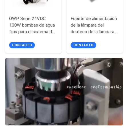
OWP Serie 24VDC
Fuente de alimentación
100W bombas de agua
de la lámpara del
fijas para el sistema de
deuterio de la lámpara
refrigeración de
del tungsteno para el
baterías de vehículos
espectrofotómetro
CONTACTO
CONTACTO
eléctricos.