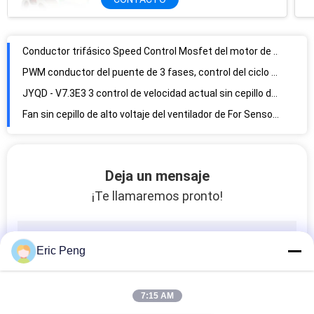
Conductor trifásico Speed Control Mosfet del motor de BLDC Pwm DC
PWM conductor del puente de 3 fases, control del ciclo de trabajo regulador sin cepillo del motor de 3 fases
JYQD - V7.3E3 3 control de velocidad actual sin cepillo del conductor 15A PWM del motor de DC de la fase
Fan sin cepillo de alto voltaje del ventilador de For Sensorless Air del regulador de la velocidad del motor
CA 150W de JYQD V8.8D 220V conductor del motor de Sensorless Bldc de 3 fases
Control de velocidad de PWM 36 72V DC JYQD V7.5E 3 conductor Board de la fase BLDC
regulador de la velocidad de Board PWM del conductor de 500W 24v DC BLDC para el motor del cortacésped
Deja un mensaje
12-13V conductor sin cepillo For Wheelchair/monopatín eléctrico del motor de DC de 3 fases
¡Te llamaremos pronto!
Regulador sin cepillo OV L protección del motor impulsor de la bomba de agua bien de JUYI de V
bomba de agua de For Automobile Electric del regulador de la bomba de agua de 12-36V DC BLDC
Eric Peng
La bomba de agua auto redonda PWM controla al conductor Board Controller de BLDC
Conductor Board Controller de la bomba de agua de JYQD-V6.3N2 24V 3A BLDC
ciclo de trabajo 0-100% de la frecuencia 1-20KHZ del regulador PWM de la bomba de agua de 12-36V DC BLDC
7:15 AM