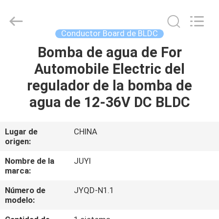
Changzhou
Bextreme
Shell
Motor
Technology
Conductor Board de BLDC
Co.,Ltd.
All
Bomba de agua de For
INICIO
Rights
Reserved.
Automobile Electric del
PRODUCTOS
regulador de la bomba de
agua de 12-36V DC BLDC
VIDEOS
Lugar de
CHINA
origen:
SOBRE
NOSOTROS
Nombre de la
JUYI
marca:
VISITA
Número de
JYQD-N1.1
modelo:
A