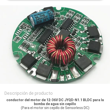
SOLICITAR
UNA
COTIZACIÓN
MAPA
DEL
SITIO
POLÍTICA
DE
Descripción de producto
PRIVACIDAD
conductor del motor de 12-36V DC JYQD-N1.1 BLDC para la
bomba de agua sin cepillo
(Para el motor sin cepillo de Sensorless DC)