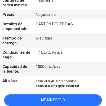
Cantidad de
1 sistema
LA
orden mínima:
FÁBRICA
Precio:
Negociable
Detalles de
CARTÓN DEL PE BAG+
CONTROL
empaquetado:
DE
Tiempo de
5-10 días
CALIDAD
entrega:
Condiciones de
T/T, L/C, Paypal
CONTACTO
pago:
Capacidad de
1000sets/day
la fuente:
NOTICIAS
Alta luz:
,
conductor del motor del bldc
conductor sin cepillo del motor
TODOS
LOS
MEJOR PRECIO
CASOS