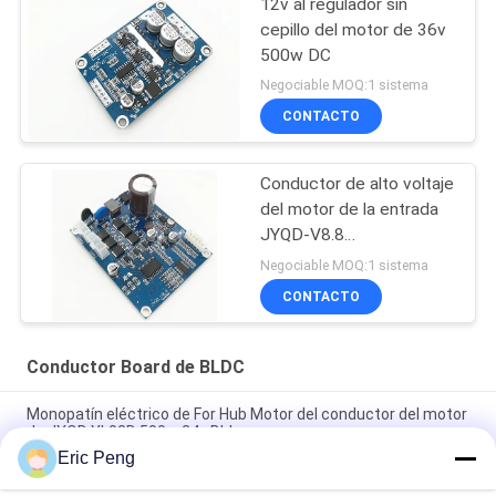
12v al regulador sin
cepillo del motor de 36v
500w DC
Negociable MOQ:1 sistema
CONTACTO
Conductor de alto voltaje
del motor de la entrada
JYQD-V8.8
110VAC/22VAC BLDC
Negociable MOQ:1 sistema
CONTACTO
Conductor Board de BLDC
Monopatín eléctrico de For Hub Motor del conductor del motor
de JYQD YL02D 500w 24v Bldc
Eric Peng
Regulador sin cepillo Pwm del motor del sensor 110V 220V
12V 24v DC de Pasillo