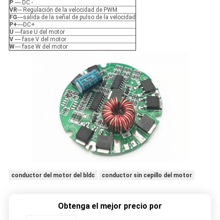
P
---- DC -
VR
--- Regulación de la velocidad de PWM
FG
----salida de la señal de pulso de la velocidad
P+
----DC+
U
----fase U del motor
V
---- fase V del motor
W
---- fase W del motor
conductor del motor del bldc
conductor sin cepillo del motor
Obtenga el mejor precio por