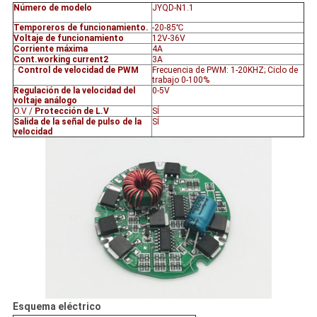
Número de modelo
JYQD-N1.1
Temporeros de funcionamiento.
-20-85℃
Voltaje de funcionamiento
12V-36V
Corriente máxima
4A
Cont.working current2
3A
·
Control de velocidad de PWM
Frecuencia de PWM: 1-20KHZ; Ciclo de
trabajo 0-100%
Regulación de la velocidad del
0-5V
voltaje análogo
O.V /
Protección de L.V
SÍ
Salida de la señal de pulso de la
SÍ
velocidad
Esquema eléctrico