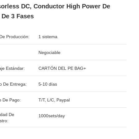
orless DC, Conductor High Power De
 De 3 Fases
De Producción:
1 sistema
Negociable
je Estándar:
CARTÓN DEL PE BAG+
o De Entrega:
5-10 días
o De Pago:
T/T, L/C, Paypal
idad De
1000sets/day
stro: