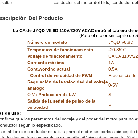
saltar:
conductor del motor del bldc
, 
conductor del
escripción Del Producto
La CA de JYQD-V8.8D 110V/220V ACAC entró el tablero de con
(Para el motor sin cepillo de
Número de modelo
JYQD-V8.8D
Temporeros de funcionamiento.
-20-85℃
Voltaje de funcionamiento
CA CA 110V/2
Corriente máxima
1A
Cont.working actual
0.5A
·
Control de velocidad de PWM
Frecuencia de
Regulación de la velocidad del voltaje
0-5V
análogo
O.V /
Protección de L.V
SÍ
Salida de la señal de pulso de la
SÍ
velocidad
as de uso:
onfirme que los parámetros del voltaje y del poder del motor para no e
onductor según lo especificado.
ste tablero de conductor se utiliza para el motor sensorless sin cepillo 
 todos los motores sensorless sin cepillo trifásicos directamente. Si e