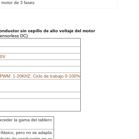
 motor de 3 fases
ductor sin cepillo de alto voltaje del motor
 Sensorless DC)
20V
 PWM: 1-20KHZ; Ciclo de trabajo 0-100%
xceder la gama del tablero
trifásico, pero no se adapta
l efecto de conducción no es