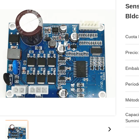
Sens
Bldc
Cuota 
Precio:
Embala
Períod
Métod
Capac
Sumini