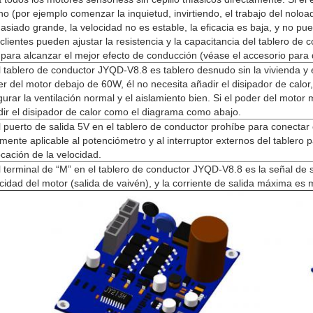
o (por ejemplo comenzar la inquietud, invirtiendo, el trabajo del noloa
siado grande, la velocidad no es estable, la eficacia es baja, y no pu
clientes pueden ajustar la resistencia y la capacitancia del tablero de 
 para alcanzar el mejor efecto de conducción (véase el accesorio para
l tablero de conductor JYQD-V8.8 es tablero desnudo sin la vivienda y el
r del motor debajo de 60W, él no necesita añadir el disipador de calor
urar la ventilación normal y el aislamiento bien. Si el poder del moto
ir el disipador de calor como el diagrama como abajo.
l puerto de salida 5V en el tablero de conductor prohíbe para conectar e
mente aplicable al potenciómetro y al interruptor externos del tablero p
cación de la velocidad.
l terminal de “M” en el tablero de conductor JYQD-V8.8 es la señal de s
cidad del motor (salida de vaivén), y la corriente de salida máxima e