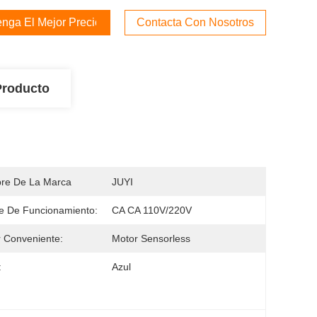
nga El Mejor Precio
Contacta Con Nosotros
Producto
re De La Marca
JUYI
je De Funcionamiento:
CA CA 110V/220V
 Conveniente:
Motor Sensorless
:
Azul