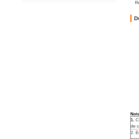
Re
D
Not
1.
C
de c
2. E
para