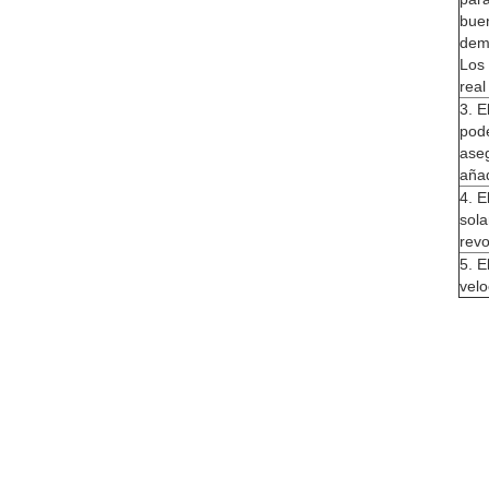
buen
dema
Los 
real
3. E
pode
aseg
añad
4. E
sola
revo
5. E
velo