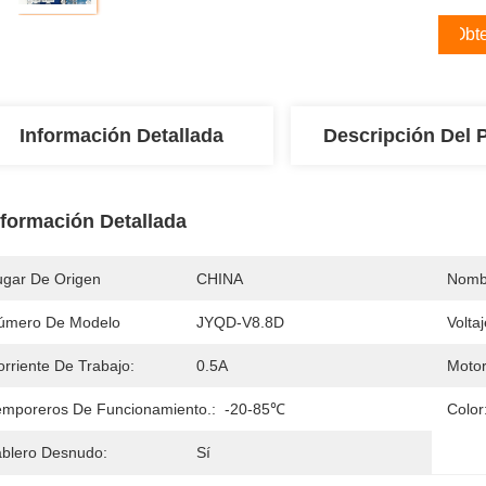
Obte
Información Detallada
Descripción Del 
nformación Detallada
ugar De Origen
CHINA
Nomb
úmero De Modelo
JYQD-V8.8D
Volta
orriente De Trabajo:
0.5A
Motor
emporeros De Funcionamiento.:
-20-85℃
Color
ablero Desnudo:
Sí