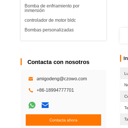
Bomba de enfriamiento por
inmersión
controlador de motor bldc
Bombas personalizadas
I
Contacta con nosotros
L
amigodeng@czowo.com
N
+86-18994777701
C
T
T
Contacta ahora