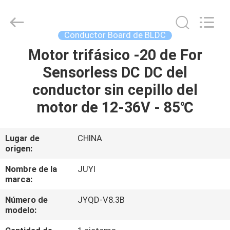
Changzhou
Bextreme
Shell
Motor
Technology
Conductor Board de BLDC
Co.,Ltd.
All
Motor trifásico -20 de For
INICIO
Rights
Reserved.
Sensorless DC DC del
PRODUCTOS
conductor sin cepillo del
motor de 12-36V - 85℃
VIDEOS
Lugar de
CHINA
origen:
SOBRE
NOSOTROS
Nombre de la
JUYI
marca:
VISITA
Número de
JYQD-V8.3B
modelo:
A