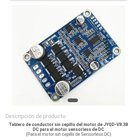
SOLICITAR
UNA
COTIZACIÓN
MAPA
DEL
SITIO
POLÍTICA
DE
Descripción de producto
PRIVACIDAD
Tablero de conductor sin cepillo del motor de JYQD-V8.3B
DC para el motor sensorless de DC
(Para el motor sin cepillo de Sensorless DC)