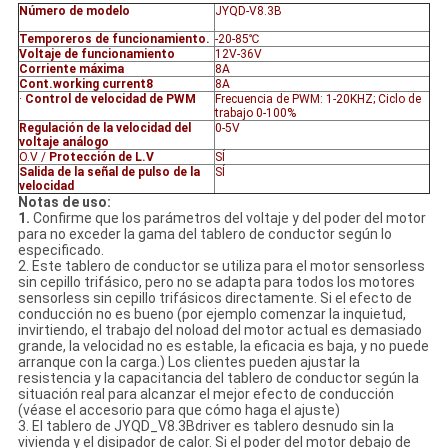
Número de modelo
JYQD-V8.3B
Temporeros de funcionamiento.
-20-85℃
Voltaje de funcionamiento
12V-36V
Corriente máxima
8A
Cont.working current8
8A
·
Control de velocidad de PWM
Frecuencia de PWM: 1-20KHZ; Ciclo de
trabajo 0-100%
Regulación de la velocidad del
0-5V
voltaje análogo
O.V /
Protección de L.V
SÍ
Salida de la señal de pulso de la
SÍ
velocidad
Notas de uso:
1.
Confirme que los parámetros del voltaje y del poder del motor
para no exceder la gama del tablero de conductor según lo
especificado.
2. Este tablero de conductor se utiliza para el motor sensorless
sin cepillo trifásico, pero no se adapta para todos los motores
sensorless sin cepillo trifásicos directamente. Si el efecto de
conducción no es bueno (por ejemplo comenzar la inquietud,
invirtiendo, el trabajo del noload del motor actual es demasiado
grande, la velocidad no es estable, la eficacia es baja, y no puede
arranque con la carga.) Los clientes pueden ajustar la
resistencia y la capacitancia del tablero de conductor según la
situación real para alcanzar el mejor efecto de conducción
(véase el accesorio para que cómo haga el ajuste)
3. El tablero de JYQD_V8.3Bdriver es tablero desnudo sin la
vivienda y el disipador de calor. Si el poder del motor debajo de