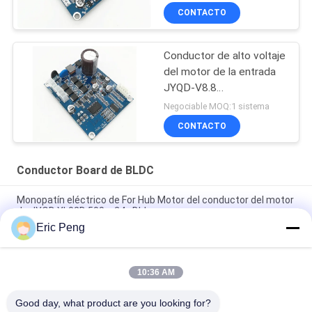
CONTACTO
Conductor de alto voltaje
del motor de la entrada
JYQD-V8.8
110VAC/22VAC BLDC
Negociable MOQ:1 sistema
CONTACTO
Conductor Board de BLDC
Monopatín eléctrico de For Hub Motor del conductor del motor
de JYQD YL02D 500w 24v Bldc
Eric Peng
Regulador sin cepillo Pwm del motor del sensor 110V 220V
12V 24v DC de Pasillo
10:36 AM
JYQD - V7.5E 36 al conductor trifásico Board del motor BLDC
del Mosfet 72VDC
Good day, what product are you looking for?