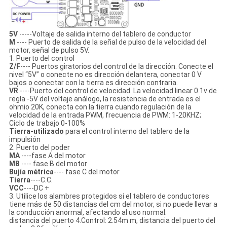
5V
-----Voltaje de salida interno del tablero de conductor
M
---- Puerto de salida de la señal de pulso de la velocidad del
motor, señal de pulso 5V.
1. Puerto del control
Z/F
---- Puertos giratorios del control de la dirección. Conecte el
nivel “5V” o conecte no es dirección delantera, conectar 0 V
bajos o conectar con la tierra es dirección contraria.
VR
----Puerto del control de velocidad. La velocidad linear 0.1v de
regla -5V del voltaje análogo, la resistencia de entrada es el
ohmio 20K, conecta con la tierra cuando regulación de la
velocidad de la entrada PWM, frecuencia de PWM: 1-20KHZ;
Ciclo de trabajo 0-100%
Tierra-utilizado
para el control interno del tablero de la
impulsión
2. Puerto del poder
MA
----fase A del motor
MB
---- fase B del motor
Bujía métrica
---- fase C del motor
Tierra
----C.C.
VCC
----DC +
3. Utilice los alambres protegidos si el tablero de conductores
tiene más de 50 distancias del cm del motor, si no puede llevar a
la conducción anormal, afectando al uso normal.
distancia del puerto 4.Control: 2.54m m, distancia del puerto del