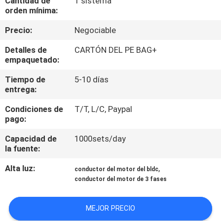
Cantidad de
1 sistema
LA
orden mínima:
FÁBRICA
Precio:
Negociable
Detalles de
CARTÓN DEL PE BAG+
CONTROL
empaquetado:
DE
Tiempo de
5-10 días
CALIDAD
entrega:
Condiciones de
T/T, L/C, Paypal
CONTACTO
pago:
Capacidad de
1000sets/day
la fuente:
NOTICIAS
Alta luz:
,
conductor del motor del bldc
conductor del motor de 3 fases
TODOS
LOS
MEJOR PRECIO
CASOS