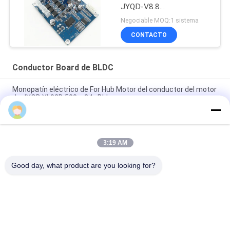
JYQD-V8.8
110VAC/22VAC BLDC
Negociable MOQ:1 sistema
CONTACTO
Conductor Board de BLDC
Monopatín eléctrico de For Hub Motor del conductor del motor
de JYQD YL02D 500w 24v Bldc
Regulador sin cepillo Pwm del motor del sensor 110V 220V
12V 24v DC de Pasillo
3:19 AM
JYQD - V7.5E 36 al conductor trifásico Board del motor BLDC
del Mosfet 72VDC
Good day, what product are you looking for?
Categorías Populares
Todos
Conductor Board De 
Conductor IC Del 
BLDC
Motor De BLDC