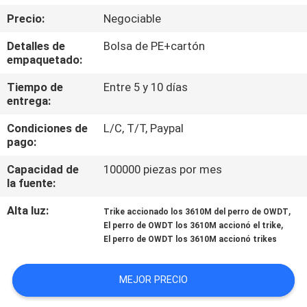
LA
Precio:
Negociable
FÁBRICA
Detalles de
Bolsa de PE+cartón
empaquetado:
CONTROL
Tiempo de
Entre 5 y 10 días
DE
entrega:
CALIDAD
Condiciones de
L/C, T/T, Paypal
pago:
CONTACTO
Capacidad de
100000 piezas por mes
la fuente:
NOTICIAS
Alta luz:
,
Trike accionado los 3610M del perro de OWDT
,
El perro de OWDT los 3610M accionó el trike
El perro de OWDT los 3610M accionó trikes
TODOS
LOS
MEJOR PRECIO
CASOS