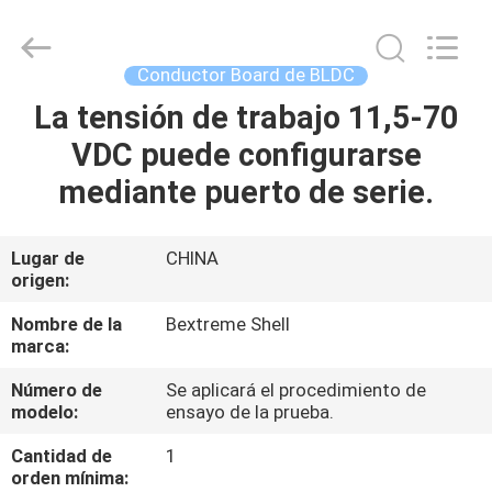
Changzhou
Bextreme
Shell
Motor
Technology
Conductor Board de BLDC
Co.,Ltd.
All
La tensión de trabajo 11,5-70
INICIO
Rights
Reserved.
VDC puede configurarse
PRODUCTOS
mediante puerto de serie.
VIDEOS
Lugar de
CHINA
origen:
SOBRE
Nombre de la
Bextreme Shell
marca:
NOSOTROS
Número de
Se aplicará el procedimiento de
modelo:
ensayo de la prueba.
VISITA
Cantidad de
1
A
orden mínima: